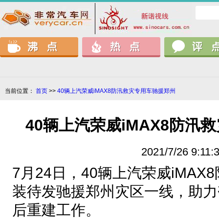
当前位置：
首页
>>
40辆上汽荣威iMAX8防汛救灾专用车驰援郑州
40辆上汽荣威iMAX8防汛
2021/7/26 9:11:
7月24日，40辆上汽荣威iMA
装待发驰援郑州灾区一线，助力
后重建工作。