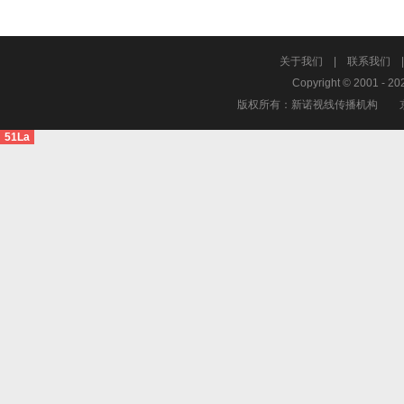
关于我们
|
联系我们
Copyright © 2001 - 20
版权所有：新诺视线传播机构
51La