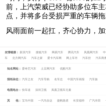
前，上汽荣威已经协助多位车主
点，并将多台受损严重的车辆拖
风雨面前一起扛，齐心协力，加
友情链接：
新浪汽车
搜狐汽车
网易汽车
腾讯汽车
凤凰网汽车
中
车
北方网汽车
汽车之家
爱卡汽车网
网上车市
汽车控
汽车商
知名网站：
爱奇艺汽车
土豆网汽车
优酷汽车
报纸杂志：
汽车之友
汽车导购
名车志
中国汽车画报
汽车族
电视电台：
快车道
深圳卫视
凤凰卫视车元素
其 他：
宝马中国
一汽马自达
捷豹路虎
长安福特
广汽丰田