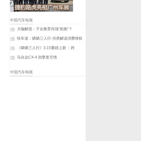
中国汽车电视
大咖解惑：子女教育何须“抢跑”？
快车道：辚辚三人行-另类解读消费维权
《辚辚三人行》3.15重磅上新 ：跨
马自达CX-4 劲擎更尽情
中国汽车电视