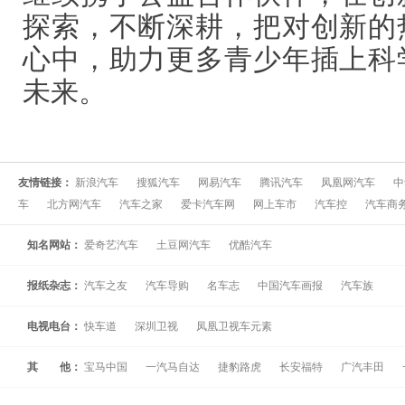
探索，不断深耕，把对创新的
心中，助力更多青少年插上科
未来。
友情链接：
新浪汽车
搜狐汽车
网易汽车
腾讯汽车
凤凰网汽车
中
车
北方网汽车
汽车之家
爱卡汽车网
网上车市
汽车控
汽车商
知名网站：
爱奇艺汽车
土豆网汽车
优酷汽车
报纸杂志：
汽车之友
汽车导购
名车志
中国汽车画报
汽车族
电视电台：
快车道
深圳卫视
凤凰卫视车元素
其 他：
宝马中国
一汽马自达
捷豹路虎
长安福特
广汽丰田