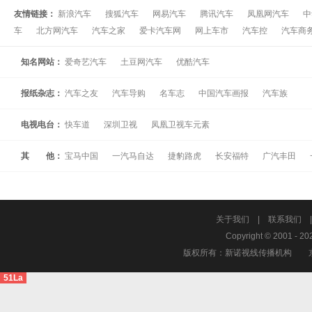
友情链接：
新浪汽车
搜狐汽车
网易汽车
腾讯汽车
凤凰网汽车
中
车
北方网汽车
汽车之家
爱卡汽车网
网上车市
汽车控
汽车商
知名网站：
爱奇艺汽车
土豆网汽车
优酷汽车
报纸杂志：
汽车之友
汽车导购
名车志
中国汽车画报
汽车族
电视电台：
快车道
深圳卫视
凤凰卫视车元素
其 他：
宝马中国
一汽马自达
捷豹路虎
长安福特
广汽丰田
关于我们
|
联系我们
Copyright © 2001 - 20
版权所有：新诺视线传播机构
51La