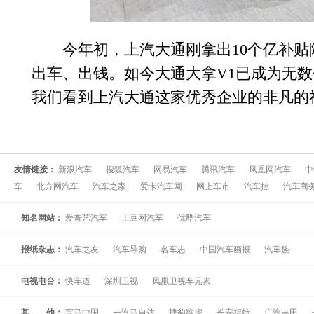
今年初，上汽大通刚拿出10个亿补贴
出车、出钱。如今大通大拿V1已成为无
我们看到上汽大通这家优秀企业的非凡的
友情链接：
新浪汽车
搜狐汽车
网易汽车
腾讯汽车
凤凰网汽车
中
车
北方网汽车
汽车之家
爱卡汽车网
网上车市
汽车控
汽车商
知名网站：
爱奇艺汽车
土豆网汽车
优酷汽车
报纸杂志：
汽车之友
汽车导购
名车志
中国汽车画报
汽车族
电视电台：
快车道
深圳卫视
凤凰卫视车元素
其 他：
宝马中国
一汽马自达
捷豹路虎
长安福特
广汽丰田